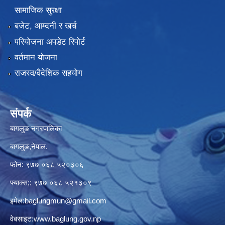
सामाजिक सुरक्षा
बजेट, आम्दनी र खर्च
परियोजना अपडेट रिपोर्ट
वर्तमान योजना
राजस्व/वैदेशिक सहयोग
संपर्क
बागलुङ नगरपालिका
बागलुङ,नेपाल.
फोन: ९७७ ०६८ ५२०३०६
फ्याक्स;: ९७७ ०६८ ५२१३०९
इमेल:
baglungmun@gmail.com
वेबसाइट:
www.baglung.gov.np