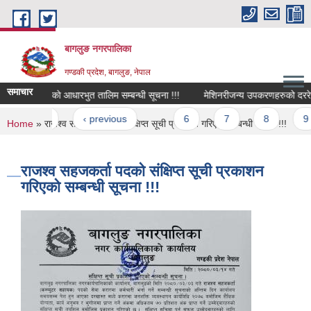
Skip to main content
बागलुङ नगरपालिका
गण्डकी प्रदेश, बागलुङ, नेपाल
समाचार
लमिलापकर्ताकाे आधारभुत तालिम सम्बन्धी सूचना !!!
मेशिनरीजन्य उपकरणहरुको दररेट पेश ग
Pages
« first
‹ previous
…
6
7
8
9
You are here
Home
» राजश्व सहजकर्ता पदको संक्षिप्त सूची प्रकाशन गरिएको सम्बन्धी सूचना !!!
राजश्व सहजकर्ता पदको संक्षिप्त सूची प्रकाशन
गरिएको सम्बन्धी सूचना !!!