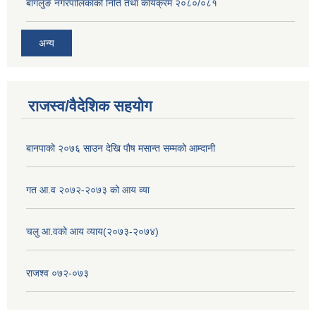
बागलुङ नगरपालिकाको निति तथा कार्यक्रम २०८०/०८१
अन्य
राजस्व/वैदेशिक सहयोग
बानपाको २०७६ साउन देखि पौष मसान्त सम्मको आम्दानी
गत आ.व २०७२-२०७३ को आय व्या
चलु आ.वको आय व्याय(२०७३-२०७४)
राजश्व ०७२-०७३