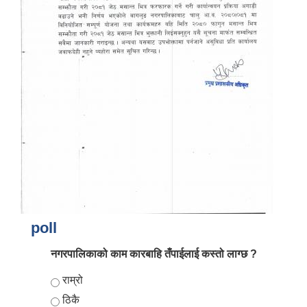
आर्थिक वर्ष २०८२/०८३ को नीति तथा कार्यक्रम, योजना र बजेट पुस्तक
poll
नगरपालिकाको काम कारबाहि तँपाईलाई कस्तो लाग्छ ?
Choices
राम्रो
ठिकै