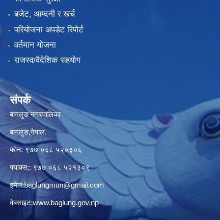
बजेट, आम्दनी र खर्च
परियोजना अपडेट रिपोर्ट
वर्तमान योजना
राजस्व/वैदेशिक सहयोग
संपर्क
बागलुङ नगरपालिका
बागलुङ,नेपाल.
फोन: ९७७ ०६८ ५२०३०६
फ्याक्स;: ९७७ ०६८ ५२१३०९
इमेल:
baglungmun@gmail.com
वेबसाइट:
www.baglung.gov.np