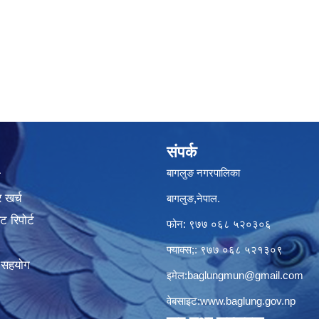
संपर्क
बागलुङ नगरपालिका
ा
 खर्च
बागलुङ,नेपाल.
 रिपोर्ट
फोन: ९७७ ०६८ ५२०३०६
फ्याक्स;: ९७७ ०६८ ५२१३०९
क सहयोग
इमेल:
baglungmun@gmail.com
वेबसाइट:
www.baglung.gov.np