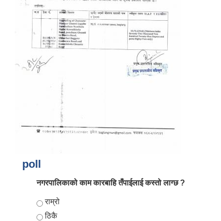
आर्थिक वर्ष २०८२/०८३ को नीति तथा कार्यक्रम, योजना र बजेट पुस्तक
poll
नगरपालिकाको काम कारबाहि तँपाईलाई कस्तो लाग्छ ?
Choices
राम्रो
ठिकै