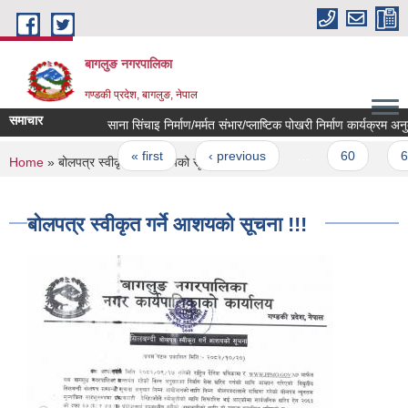
Skip to main content
बागलुङ नगरपालिका
गण्डकी प्रदेश, बागलुङ, नेपाल
समाचार
साना सिंचाइ निर्माण/मर्मत संभार/प्लाष्टिक पोखरी निर्माण कार्यक्रम अनुदा
Pages
« first
‹ previous
…
60
61
You are here
Home
» बोलपत्र स्वीकृत गर्ने आशयको सूचना !!!
बोलपत्र स्वीकृत गर्ने आशयको सूचना !!!