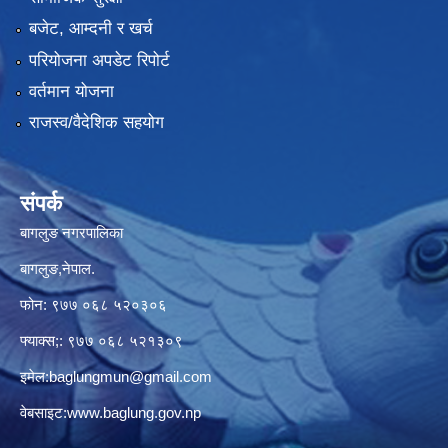
बजेट, आम्दनी र खर्च
परियोजना अपडेट रिपोर्ट
वर्तमान योजना
राजस्व/वैदेशिक सहयोग
संपर्क
बागलुङ नगरपालिका
बागलुङ,नेपाल.
फोन: ९७७ ०६८ ५२०३०६
फ्याक्स;: ९७७ ०६८ ५२१३०९
इमेल:
baglungmun@gmail.com
वेबसाइट:
www.baglung.gov.np