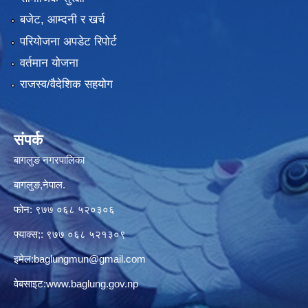
बजेट, आम्दनी र खर्च
परियोजना अपडेट रिपोर्ट
वर्तमान योजना
राजस्व/वैदेशिक सहयोग
संपर्क
बागलुङ नगरपालिका
बागलुङ,नेपाल.
फोन: ९७७ ०६८ ५२०३०६
फ्याक्स;: ९७७ ०६८ ५२१३०९
इमेल:
baglungmun@gmail.com
वेबसाइट:
www.baglung.gov.np