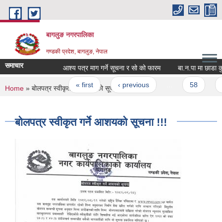
Skip to main content
बागलुङ नगरपालिका
गण्डकी प्रदेश, बागलुङ, नेपाल
समाचार
आश्य पत्र माग गर्ने सूचना र सो को फारम
बा.न.पा मा छाडा कुकुर
Pages
« first
‹ previous
…
58
59
You are here
Home
» बोलपत्र स्वीकृत गर्ने आशयको सूचना !!!
बोलपत्र स्वीकृत गर्ने आशयको सूचना !!!