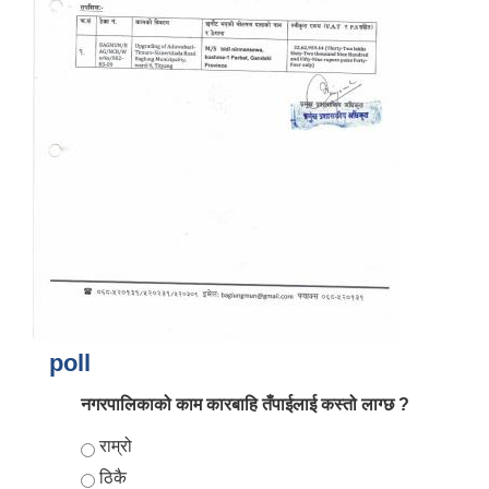
आर्थिक वर्ष २०८२/०८३ को नीति तथा कार्यक्रम, योजना र बजेट पुस्तक
poll
नगरपालिकाको काम कारबाहि तँपाईलाई कस्तो लाग्छ ?
Choices
राम्रो
ठिकै