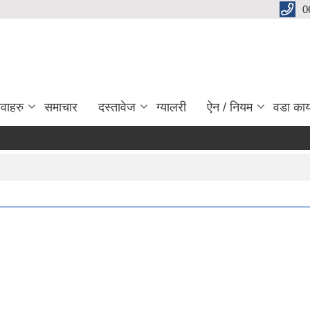
0
ेवाहरु
समाचार
दस्तावेज
ग्यालरी
ऐन / नियम
वडा कार
बगलुङ
Pa