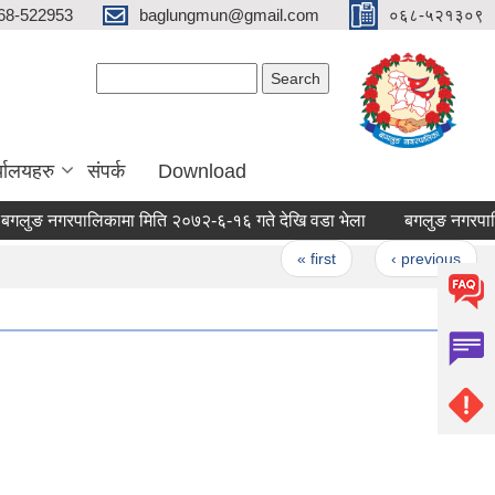
68-522953
baglungmun@gmail.com
०६८-५२१३०९
Search form
Search
्यालयहरु
संपर्क
Download
 नगरपालिकामा मिति २०७२-६-१६ गते देखि वडा भेला
बगलुङ नगरपालिकाको 
ges
« first
‹ previous
…