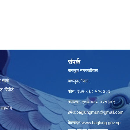
संपर्क
बागलुङ नगरपालिका
ा
 खर्च
बागलुङ,नेपाल.
 रिपोर्ट
फोन: ९७७ ०६८ ५२०३०६
फ्याक्स;: ९७७ ०६८ ५२१३०९
क सहयोग
इमेल:
baglungmun@gmail.com
वेबसाइट:
www.baglung.gov.np