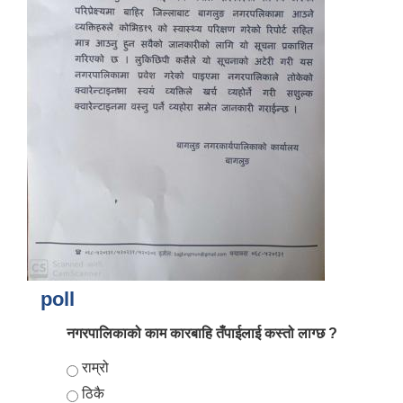
आर्थिक वर्ष २०८२/०८३ को नीति तथा कार्यक्रम, योजना र बजेट पुस्तक
poll
नगरपालिकाको काम कारबाहि तँपाईलाई कस्तो लाग्छ ?
Choices
राम्रो
ठिकै