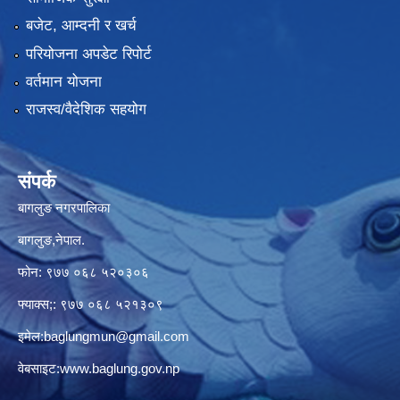
बजेट, आम्दनी र खर्च
परियोजना अपडेट रिपोर्ट
वर्तमान योजना
राजस्व/वैदेशिक सहयोग
संपर्क
बागलुङ नगरपालिका
बागलुङ,नेपाल.
फोन: ९७७ ०६८ ५२०३०६
फ्याक्स;: ९७७ ०६८ ५२१३०९
इमेल:
baglungmun@gmail.com
वेबसाइट:
www.baglung.gov.np