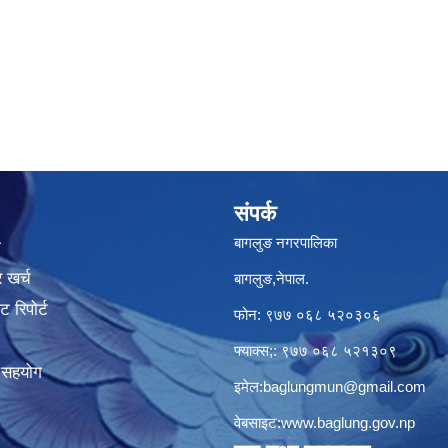
संपर्क
बागलुङ नगरपालिका
ा
 खर्च
बागलुङ,नेपाल.
 रिपोर्ट
फोन: ९७७ ०६८ ५२०३०६
फ्याक्स;: ९७७ ०६८ ५२१३०९
क सहयोग
इमेल:
baglungmun@gmail.com
वेबसाइट:
www.baglung.gov.np