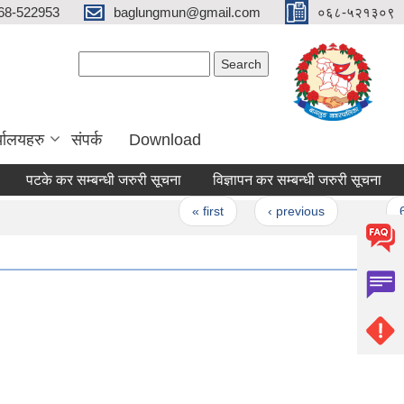
68-522953
baglungmun@gmail.com
०६८-५२१३०९
Search form
Search
्यालयहरु
संपर्क
Download
पटके कर सम्बन्धी जरुरी सूचना
विज्ञापन कर सम्बन्धी जरुरी सूचना
कार
Pages
« first
‹ previous
…
62