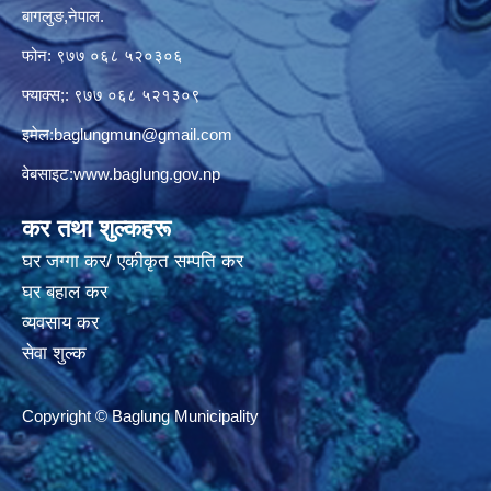
बागलुङ,नेपाल.
फोन: ९७७ ०६८ ५२०३०६
फ्याक्स;: ९७७ ०६८ ५२१३०९
इमेल:
baglungmun@gmail.com
वेबसाइट:
www.baglung.gov.np
कर तथा शुल्कहरू
घर जग्गा कर/ एकीकृत सम्पति कर
घर बहाल कर
व्यवसाय कर
सेवा शुल्क
Copyright © Baglung Municipality