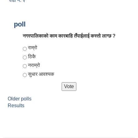
वडा न. २
poll
नगरपालिकाको काम कारबाहि तँपाईलाई कस्तो लाग्छ ?
Choices
राम्रो
ठिकै
नराम्रो
सुधार आवश्यक
आर्थिक वर्ष २०८२/०८३ को नीति तथा कार्यक्रम, योजना र बजेट पुस्तक
Older polls
Results