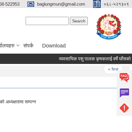
68-522953
baglungmun@gmail.com
०६८-५२१३०९
Search form
Search
्यालयहरु
संपर्क
Download
व्यवसायिक पशु पालक कृषकलाई वर्षे घाँसको बीउ म
Pages
« first
‹ pr
को अध्यक्षतामा सम्पन्न