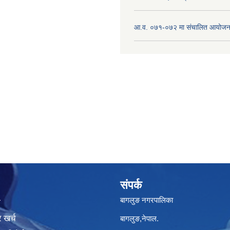
आ.व. ०७१-०७२ मा संचालित आयोजन
संपर्क
बागलुङ नगरपालिका
ा
 खर्च
बागलुङ,नेपाल.