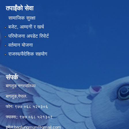
तपाईंको सेवा
सामाजिक सुरक्षा
बजेट, आम्दनी र खर्च
परियोजना अपडेट रिपोर्ट
वर्तमान योजना
राजस्व/वैदेशिक सहयोग
संपर्क
बागलुङ नगरपालिका
बागलुङ,नेपाल.
फोन: ९७७ ०६८ ५२०३०६
फ्याक्स;: ९७७ ०६८ ५२१३०९
इमेल:
baglungmun@gmail.com