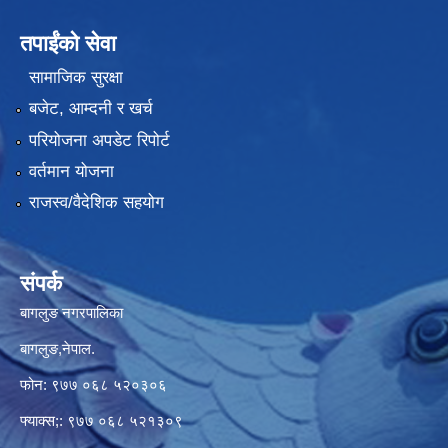
तपाईंको सेवा
सामाजिक सुरक्षा
बजेट, आम्दनी र खर्च
परियोजना अपडेट रिपोर्ट
वर्तमान योजना
राजस्व/वैदेशिक सहयोग
संपर्क
बागलुङ नगरपालिका
बागलुङ,नेपाल.
फोन: ९७७ ०६८ ५२०३०६
फ्याक्स;: ९७७ ०६८ ५२१३०९