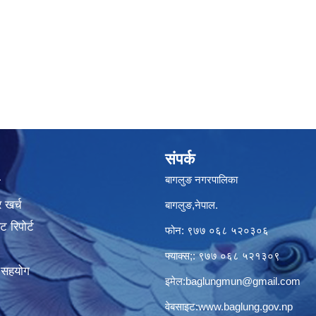
संपर्क
बागलुङ नगरपालिका
ा
 खर्च
बागलुङ,नेपाल.
 रिपोर्ट
फोन: ९७७ ०६८ ५२०३०६
फ्याक्स;: ९७७ ०६८ ५२१३०९
क सहयोग
इमेल:
baglungmun@gmail.com
वेबसाइट:
www.baglung.gov.np