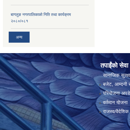
बागलुङ नगरपालिकाको निति तथा कार्यक्रम
२०८०/०८१
अन्य
तपाईंको सेवा
सामाजिक सुरक्ष
बजेट, आम्दनी र
परियोजना अपडेट
वर्तमान योजना
राजस्व/वैदेशि