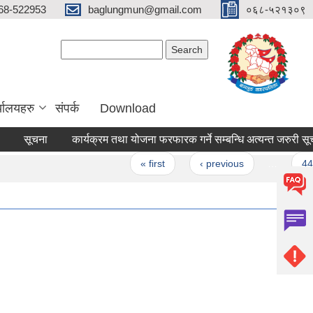
68-522953
baglungmun@gmail.com
०६८-५२१३०९
Search form
Search
्यालयहरु
संपर्क
Download
सूचना
कार्यक्रम तथा योजना फरफारक गर्ने सम्बन्धि अत्यन्त जरुरी सूचना
Pages
« first
‹ previous
…
44