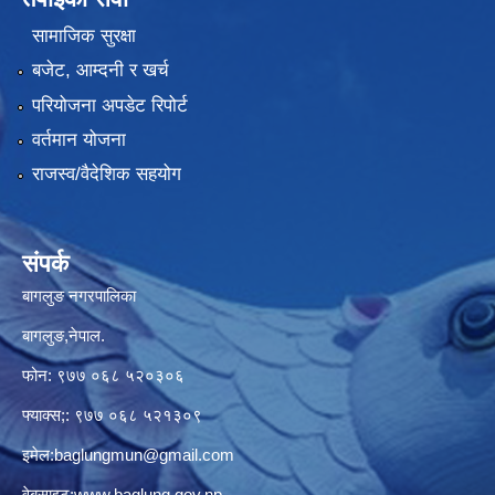
सामाजिक सुरक्षा
बजेट, आम्दनी र खर्च
परियोजना अपडेट रिपोर्ट
वर्तमान योजना
राजस्व/वैदेशिक सहयोग
संपर्क
बागलुङ नगरपालिका
बागलुङ,नेपाल.
फोन: ९७७ ०६८ ५२०३०६
फ्याक्स;: ९७७ ०६८ ५२१३०९
इमेल:
baglungmun@gmail.com
वेबसाइट:
www.baglung.gov.np