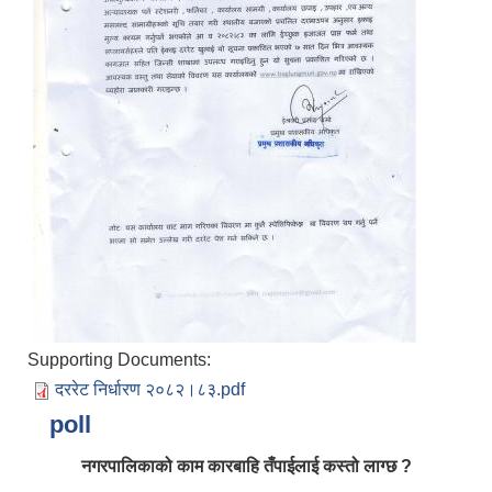
आर्थिक वर्ष २०८२/०८३ को नीति तथा कार्यक्रम, योजना र बजेट पुस्तक
Supporting Documents:
दररेट निर्धारण २०८२।८३.pdf
poll
नगरपालिकाको काम कारबाहि तँपाईलाई कस्तो लाग्छ ?