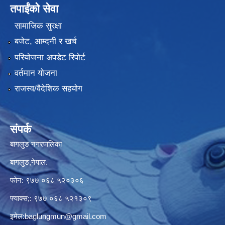
तपाईंको सेवा
सामाजिक सुरक्षा
बजेट, आम्दनी र खर्च
परियोजना अपडेट रिपोर्ट
वर्तमान योजना
राजस्व/वैदेशिक सहयोग
संपर्क
बागलुङ नगरपालिका
बागलुङ,नेपाल.
फोन: ९७७ ०६८ ५२०३०६
फ्याक्स;: ९७७ ०६८ ५२१३०९
इमेल:
baglungmun@gmail.com