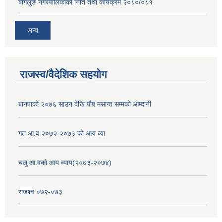
बागलुङ नगरपालिकाको निति तथा कार्यक्रम २०८०/०८१
अन्य
राजस्व/वैदेशिक सहयोग
बानपाको २०७६ साउन देखि पौष मसान्त सम्मको आम्दानी
गत आ.व २०७२-२०७३ को आय व्या
चलु आ.वको आय व्याय(२०७३-२०७४)
राजश्व ०७२-०७३