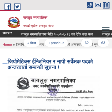
Skip to main content
बागलुङ नगरपालिका
गण्डकी प्रदेश, बागलुङ, नेपाल
समाचार
बगलुङ नगरपालिकामा मिति २०७२-६-१६ गते देखि वडा भेला
बगलुङ नगरप
Pages
« first
‹ previous
…
62
63
You are here
Home
» जियोमेटिक्स ईन्जिनियर र नापी सर्वेक्षक पदको अन्तरवार्ता सम्बन्धी सूचना !
जियोमेटिक्स ईन्जिनियर र नापी सर्वेक्षक पदको
अन्तरवार्ता सम्बन्धी सूचना !