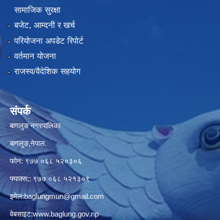
सामाजिक सुरक्षा
बजेट, आम्दनी र खर्च
परियोजना अपडेट रिपोर्ट
वर्तमान योजना
राजस्व/वैदेशिक सहयोग
संपर्क
बागलुङ नगरपालिका
बागलुङ,नेपाल.
फोन: ९७७ ०६८ ५२०३०६
फ्याक्स;: ९७७ ०६८ ५२१३०९
इमेल:
baglungmun@gmail.com
वेबसाइट:
www.baglung.gov.np