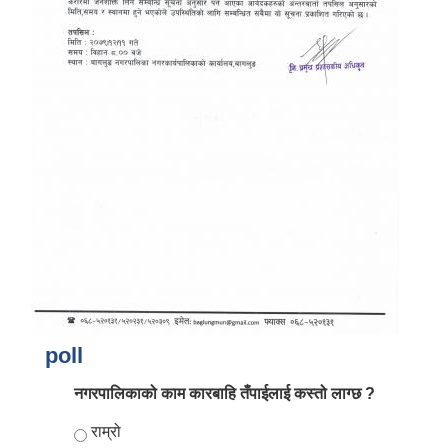
आर्थिक वर्ष २०८२/०८३ को नीति तथा कार्यक्रम, योजना र बजेट पुस्तक
poll
नगरपालिकाको काम कारबाहि तँपाईलाई कस्तो लाग्छ ?
Choices
राम्रो