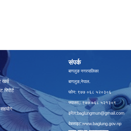
संपर्क
बागलुङ नगरपालिका
ा
 खर्च
बागलुङ,नेपाल.
 रिपोर्ट
फोन: ९७७ ०६८ ५२०३०६
फ्याक्स;: ९७७ ०६८ ५२१३०९
क सहयोग
इमेल:
baglungmun@gmail.com
वेबसाइट:
www.baglung.gov.np