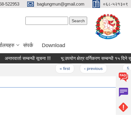
68-522953
baglungmun@gmail.com
०६८-५२१३०९
Search form
Search
्यालयहरु
संपर्क
Download
तरवार्ता सम्बन्धी सूचना !!!
भू उपयोग क्षेत्र वर्गिकरण सम्बन्धी १५ दिने सूचना
ages
« first
‹ previous
…
5