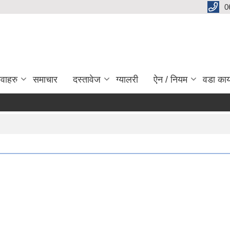
0
ेवाहरु
समाचार
दस्तावेज
ग्यालरी
ऐन / नियम
वडा कार
अन्
P