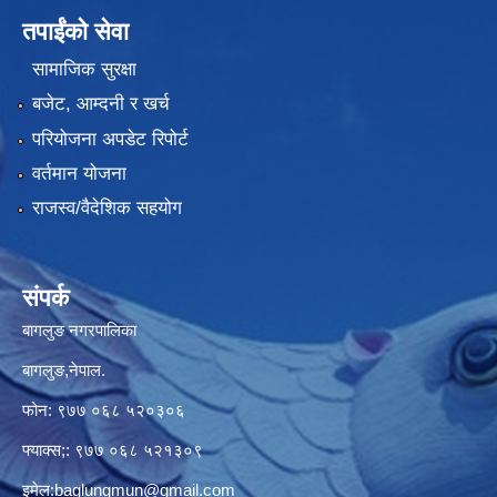
तपाईंको सेवा
सामाजिक सुरक्षा
बजेट, आम्दनी र खर्च
परियोजना अपडेट रिपोर्ट
वर्तमान योजना
राजस्व/वैदेशिक सहयोग
संपर्क
बागलुङ नगरपालिका
बागलुङ,नेपाल.
फोन: ९७७ ०६८ ५२०३०६
फ्याक्स;: ९७७ ०६८ ५२१३०९
इमेल:
baglungmun@gmail.com