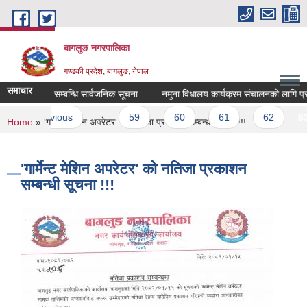
Skip to main content
बागलुङ नगरपालिका
गण्डकी प्रदेश, बागलुङ, नेपाल
समाचार
णीय परिक्षण सम्बन्धि सार्वजनिक सूचना
नमुना विधालय कार्यक्रम संचालनको लागि प्रस्ताव प
‹ previous
…
59
60
61
62
63
You are here
Home
» 'गार्मेन्ट मेशिन अपरेटर' को नतिजा प्रकाशन सम्बन्धी सूचना !!!
'गार्मेन्ट मेशिन अपरेटर' को नतिजा प्रकाशन
सम्बन्धी सूचना !!!