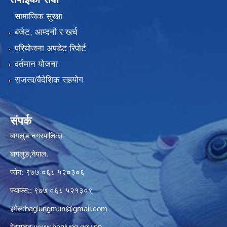
सामाजिक सुरक्षा
बजेट, आम्दनी र खर्च
परियोजना अपडेट रिपोर्ट
वर्तमान योजना
राजस्व/वैदेशिक सहयोग
संपर्क
बागलुङ नगरपालिका
बागलुङ,नेपाल.
फोन: ९७७ ०६८ ५२०३०६
फ्याक्स;: ९७७ ०६८ ५२१३०९
इमेल:
baglungmun@gmail.com
वेबसाइट:
www.baglung.gov.np