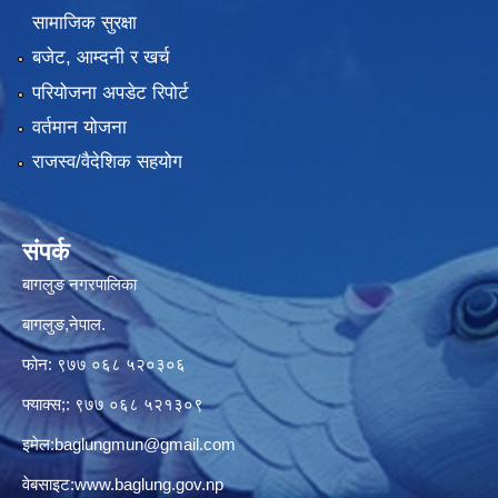
सामाजिक सुरक्षा
बजेट, आम्दनी र खर्च
परियोजना अपडेट रिपोर्ट
वर्तमान योजना
राजस्व/वैदेशिक सहयोग
संपर्क
बागलुङ नगरपालिका
बागलुङ,नेपाल.
फोन: ९७७ ०६८ ५२०३०६
फ्याक्स;: ९७७ ०६८ ५२१३०९
इमेल:
baglungmun@gmail.com
वेबसाइट:
www.baglung.gov.np