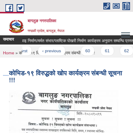
Skip to main content
बागलुङ नगरपालिका
गण्डकी प्रदेश, बागलुङ, नेपाल
समाचार
साना सिंचाइ निर्माण/मर्मत संभार/प्लाष्टिक पोखरी निर्माण कार्यक्रम अनुदान सम्वन्धि प्रस्ता
Pages
« first
‹ previous
…
60
61
62
You are here
Home
» कोभिड-१९ विरुद्धको खोप कार्यक्रम संबन्धी सूचना !!!
कोभिड-१९ विरुद्धको खोप कार्यक्रम संबन्धी सूचना
!!!