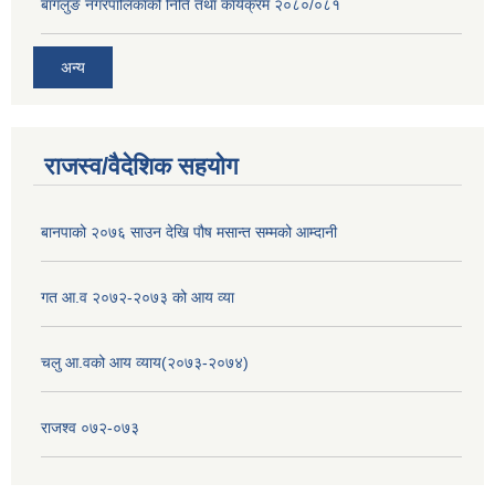
बागलुङ नगरपालिकाको निति तथा कार्यक्रम २०८०/०८१
अन्य
राजस्व/वैदेशिक सहयोग
बानपाको २०७६ साउन देखि पौष मसान्त सम्मको आम्दानी
गत आ.व २०७२-२०७३ को आय व्या
चलु आ.वको आय व्याय(२०७३-२०७४)
राजश्व ०७२-०७३