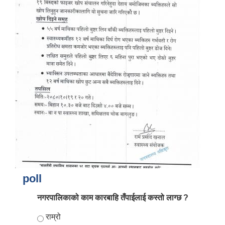
आर्थिक वर्ष २०८२/०८३ को नीति तथा कार्यक्रम, योजना र बजेट पुस्तक
poll
नगरपालिकाको काम कारबाहि तँपाईलाई कस्तो लाग्छ ?
Choices
राम्रो