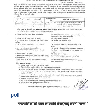
आर्थिक वर्ष २०८२/०८३ को नीति तथा कार्यक्रम, योजना र बजेट पुस्तक
poll
नगरपालिकाको काम कारबाहि तँपाईलाई कस्तो लाग्छ ?