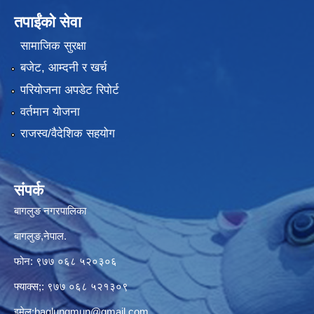
तपाईंको सेवा
सामाजिक सुरक्षा
बजेट, आम्दनी र खर्च
परियोजना अपडेट रिपोर्ट
वर्तमान योजना
राजस्व/वैदेशिक सहयोग
संपर्क
बागलुङ नगरपालिका
बागलुङ,नेपाल.
फोन: ९७७ ०६८ ५२०३०६
फ्याक्स;: ९७७ ०६८ ५२१३०९
इमेल:
baglungmun@gmail.com