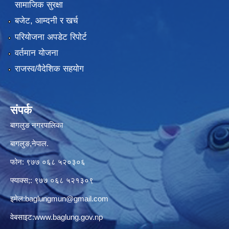
सामाजिक सुरक्षा
बजेट, आम्दनी र खर्च
परियोजना अपडेट रिपोर्ट
वर्तमान योजना
राजस्व/वैदेशिक सहयोग
संपर्क
बागलुङ नगरपालिका
बागलुङ,नेपाल.
फोन: ९७७ ०६८ ५२०३०६
फ्याक्स;: ९७७ ०६८ ५२१३०९
इमेल:
baglungmun@gmail.com
वेबसाइट:
www.baglung.gov.np