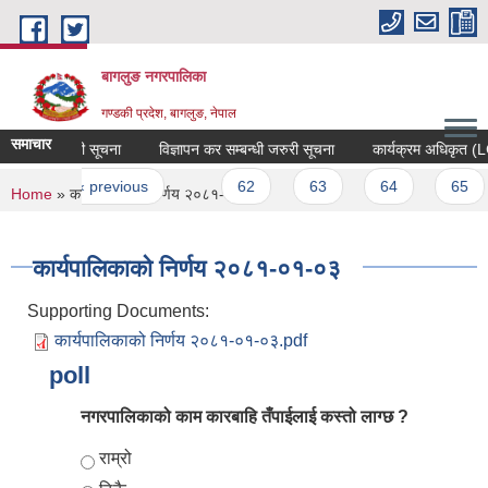
Skip to main content
बागलुङ नगरपालिका
गण्डकी प्रदेश, बागलुङ, नेपाल
समाचार
्बन्धी जरुरी सूचना
विज्ञापन कर सम्बन्धी जरुरी सूचना
कार्यक्रम अधिकृत (LG
es
st
‹ previous
…
62
63
64
65
You are here
Home
» कार्यपालिकाको निर्णय २०८१-०१-०३
कार्यपालिकाको निर्णय २०८१-०१-०३
Supporting Documents:
कार्यपालिकाको निर्णय २०८१-०१-०३.pdf
poll
नगरपालिकाको काम कारबाहि तँपाईलाई कस्तो लाग्छ ?
Choices
राम्रो