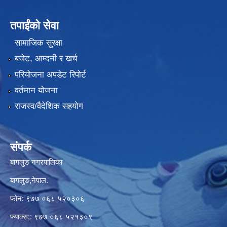
तपाईंको सेवा
सामाजिक सुरक्षा
बजेट, आम्दनी र खर्च
परियोजना अपडेट रिपोर्ट
वर्तमान योजना
राजस्व/वैदेशिक सहयोग
संपर्क
बागलुङ नगरपालिका
बागलुङ,नेपाल.
फोन: ९७७ ०६८ ५२०३०६
फ्याक्स;: ९७७ ०६८ ५२१३०९