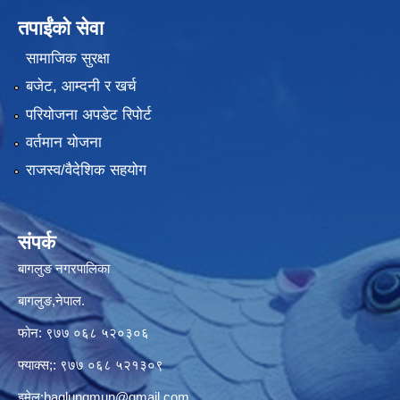
तपाईंको सेवा
सामाजिक सुरक्षा
बजेट, आम्दनी र खर्च
परियोजना अपडेट रिपोर्ट
वर्तमान योजना
राजस्व/वैदेशिक सहयोग
संपर्क
बागलुङ नगरपालिका
बागलुङ,नेपाल.
फोन: ९७७ ०६८ ५२०३०६
फ्याक्स;: ९७७ ०६८ ५२१३०९
इमेल:
baglungmun@gmail.com