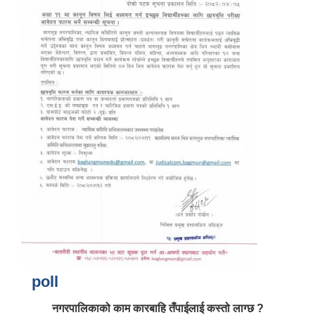
आर्थिक वर्ष २०८२/०८३ को नीति तथा कार्यक्रम, योजना र बजेट पुस्तक
poll
नगरपालिकाको काम कारबाहि तँपाईलाई कस्तो लाग्छ ?