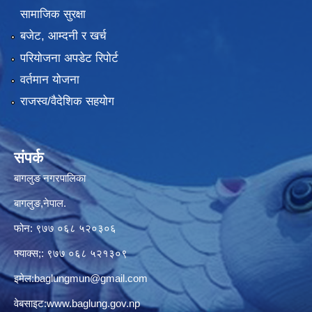
सामाजिक सुरक्षा
बजेट, आम्दनी र खर्च
परियोजना अपडेट रिपोर्ट
वर्तमान योजना
राजस्व/वैदेशिक सहयोग
संपर्क
बागलुङ नगरपालिका
बागलुङ,नेपाल.
फोन: ९७७ ०६८ ५२०३०६
फ्याक्स;: ९७७ ०६८ ५२१३०९
इमेल:
baglungmun@gmail.com
वेबसाइट:
www.baglung.gov.np