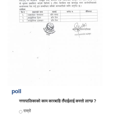
आर्थिक वर्ष २०८२/०८३ को नीति तथा कार्यक्रम, योजना र बजेट पुस्तक
poll
नगरपालिकाको काम कारबाहि तँपाईलाई कस्तो लाग्छ ?
Choices
राम्रो