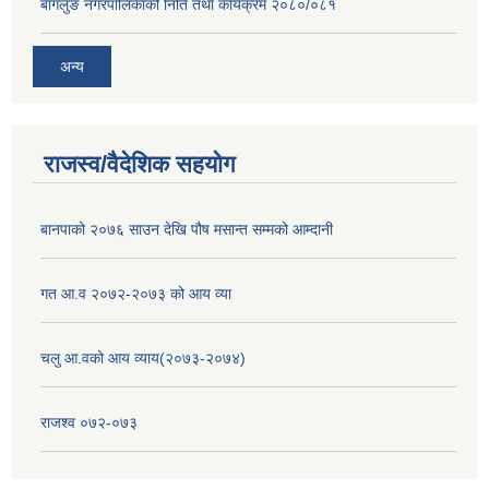
बागलुङ नगरपालिकाको निति तथा कार्यक्रम २०८०/०८१
अन्य
राजस्व/वैदेशिक सहयोग
बानपाको २०७६ साउन देखि पौष मसान्त सम्मको आम्दानी
गत आ.व २०७२-२०७३ को आय व्या
चलु आ.वको आय व्याय(२०७३-२०७४)
राजश्व ०७२-०७३