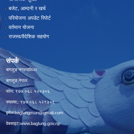
बजेट, आम्दनी र खर्च
परियोजना अपडेट रिपोर्ट
वर्तमान योजना
राजस्व/वैदेशिक सहयोग
संपर्क
बागलुङ नगरपालिका
बागलुङ,नेपाल.
फोन: ९७७ ०६८ ५२०३०६
फ्याक्स;: ९७७ ०६८ ५२१३०९
इमेल:
baglungmun@gmail.com
वेबसाइट:
www.baglung.gov.np