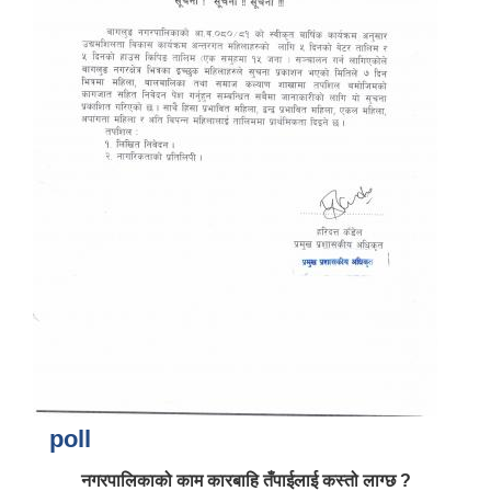
आर्थिक वर्ष २०८२/०८३ को नीति तथा कार्यक्रम, योजना र बजेट पुस्तक
poll
नगरपालिकाको काम कारबाहि तँपाईलाई कस्तो लाग्छ ?