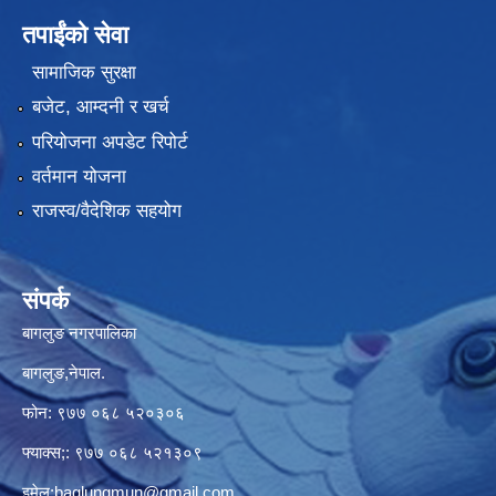
तपाईंको सेवा
सामाजिक सुरक्षा
बजेट, आम्दनी र खर्च
परियोजना अपडेट रिपोर्ट
वर्तमान योजना
राजस्व/वैदेशिक सहयोग
संपर्क
बागलुङ नगरपालिका
बागलुङ,नेपाल.
फोन: ९७७ ०६८ ५२०३०६
फ्याक्स;: ९७७ ०६८ ५२१३०९
इमेल:
baglungmun@gmail.com