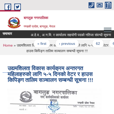
Skip to main content
बागलुङ नगरपालिका
गण्डकी प्रदेश, बागलुङ, नेपाल
समाचार
अ.हे.व., अ.न.मि. र कार्यालय सहयोगी पदको नतिजा संवन्धी सूचना
Pages
« first
‹ previous
…
62
63
You are here
Home
» उद्यमशिलता विकास कार्यक्रम अन्तरगत महिलाहरुको लागि ५-५ दिनको वेटर र
हाउस किपिङ्ग तालिम सञ्चालन सम्बन्धी सूचना !!!
उद्यमशिलता विकास कार्यक्रम अन्तरगत
महिलाहरुको लागि ५-५ दिनको वेटर र हाउस
किपिङ्ग तालिम सञ्चालन सम्बन्धी सूचना !!!