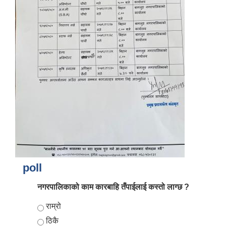
आर्थिक वर्ष २०८२/०८३ को नीति तथा कार्यक्रम, योजना र बजेट पुस्तक
poll
नगरपालिकाको काम कारबाहि तँपाईलाई कस्तो लाग्छ ?
Choices
राम्रो
ठिकै