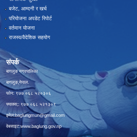
बजेट, आम्दनी र खर्च
परियोजना अपडेट रिपोर्ट
वर्तमान योजना
राजस्व/वैदेशिक सहयोग
संपर्क
बागलुङ नगरपालिका
बागलुङ,नेपाल.
फोन: ९७७ ०६८ ५२०३०६
फ्याक्स;: ९७७ ०६८ ५२१३०९
इमेल:
baglungmun@gmail.com
वेबसाइट:
www.baglung.gov.np