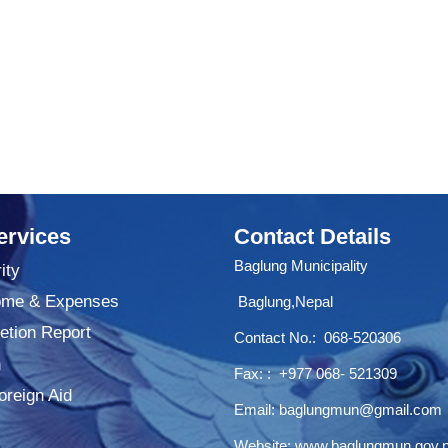
ervices
Contact Details
Baglung Municipality
ity
ome & Expenses
Baglung,Nepal
tion Report
Contact No.:
068-520306
n
Fax: : +977 068- 521309
oreign Aid
Email:
baglungmun@gmail.com
Website:
www.baglungmun.gov.