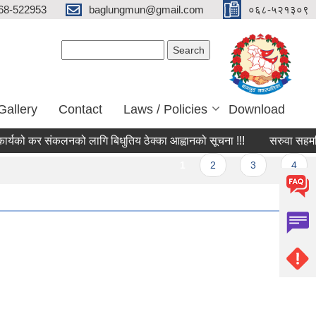
68-522953
baglungmun@gmail.com
०६८-५२१३०९
Search form
Search
Gallery
Contact
Laws / Policies
Download
को कर संकलनको लागि बिधुतिय ठेक्का आह्वानको सूचना !!!
सरुवा सहमतिको ल
1
2
3
4
5