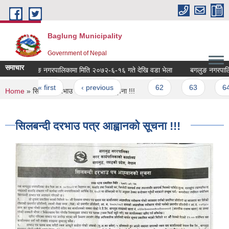
Skip to main content
Baglung Municipality
Government of Nepal
समाचार
बगलुङ नगरपालिकामा मिति २०७२-६-१६ गते देखि वडा भेला
बगलुङ नगरपालिकाको 
Pages
« first
‹ previous
…
62
63
64
You are here
Home
» सिलबन्दी दरभाउ पत्र आह्वानको सूचना !!!
सिलबन्दी दरभाउ पत्र आह्वानको सूचना !!!