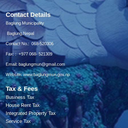
Contact Details
Baglung Municipality
Baglung,Nepal
Contact No.:
068-520306
Fax: : +977 068- 521309
Email:
baglungmun@gmail.com
Website:
www.baglungmun.gov.np
Tax & Fees
Business Tax
House Rent Tax
Integrated Property Tax
Service Tax