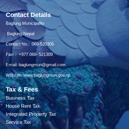
Contact Details
Baglung Municipality
Baglung,Nepal
Contact No.:
068-520306
Fax: : +977 068- 521309
Email:
baglungmun@gmail.com
Website:
www.baglungmun.gov.np
Tax & Fees
Business Tax
House Rent Tax
Integrated Property Tax
Service Tax