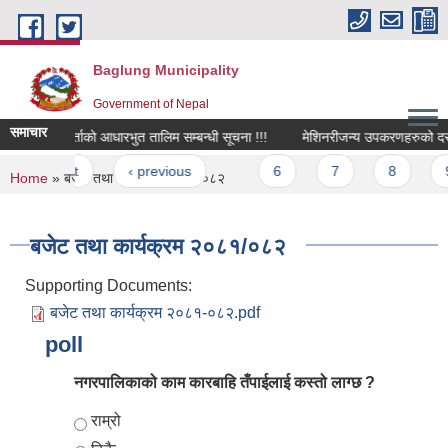
Skip to main content
Baglung Municipality
Government of Nepal
समाचार
मेलमिलापकर्ताकाे आधारभुत तालिम सम्बन्धी सूचना !!!
मेशिनरीजन्य उपकरणहरुको दररेट पेश
Pages
« first
‹ previous
…
6
7
8
9
You are here
Home
» बजेट तथा कार्यक्रम २०८१/०८२
बजेट तथा कार्यक्रम २०८१/०८२
Supporting Documents:
बजेट तथा कार्यक्रम २०८१-०८२.pdf
poll
नगरपालिकाको काम कारबाहि तँपाईलाई कस्तो लाग्छ ?
Choices
राम्रो