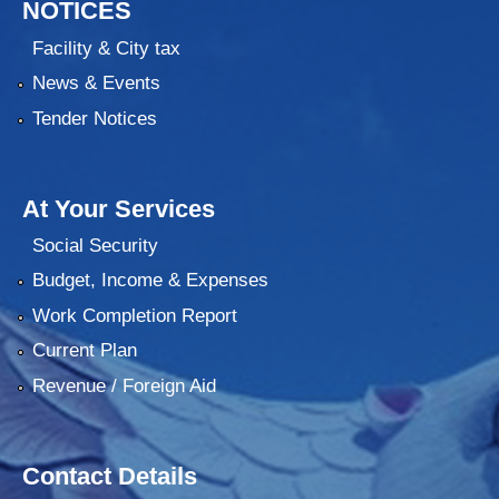
NOTICES
Facility & City tax
News & Events
Tender Notices
At Your Services
Social Security
Budget, Income & Expenses
Work Completion Report
Current Plan
Revenue / Foreign Aid
Contact Details