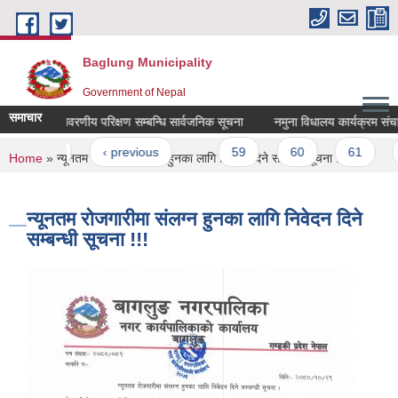
Skip to main content
Baglung Municipality
Government of Nepal
समाचार
ारम्भिक वातावरणीय परिक्षण सम्बन्धि सार्वजनिक सूचना
नमुना विधालय कार्यक्रम संचालनको 
Pages
« first
‹ previous
…
59
60
61
6
You are here
Home
» न्यूनतम रोजगारीमा संलग्न हुनका लागि निवेदन दिने सम्बन्धी सूचना !!!
न्यूनतम रोजगारीमा संलग्न हुनका लागि निवेदन दिने
सम्बन्धी सूचना !!!