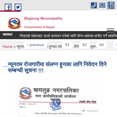
Skip to main content
Baglung Municipality
Government of Nepal
समाचार
लिका क्षेत्रभित्रको फोहरबाट ऊर्जा उत्पादन गर्नको लागि योग्य आवेदक छनौट गर्ने सम्बन्धि सू
ages
« first
‹ previous
…
61
62
63
64
You are here
Home
» न्यूनतम रोजगारीमा संलग्न हुनका लागि निवेदन दिने सम्बन्धी सूचना !!!
न्यूनतम रोजगारीमा संलग्न हुनका लागि निवेदन दिने
सम्बन्धी सूचना !!!