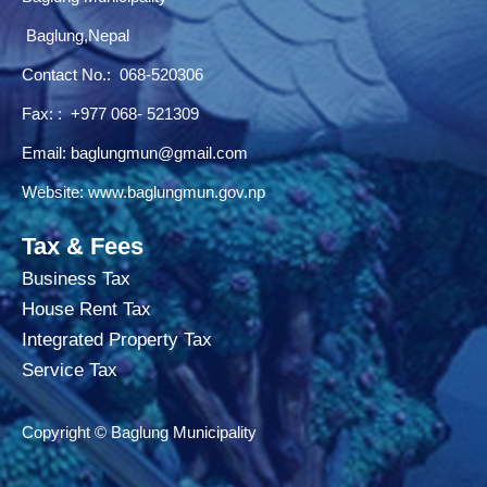
Baglung,Nepal
Contact No.:
068-520306
Fax: : +977 068- 521309
Email:
baglungmun@gmail.com
Website:
www.baglungmun.gov.np
Tax & Fees
Business Tax
House Rent Tax
Integrated Property Tax
Service Tax
Copyright © Baglung Municipality