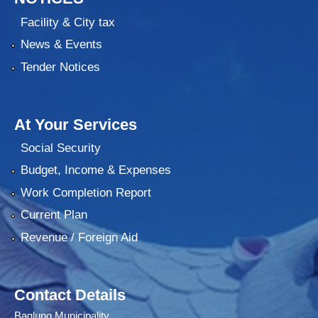
Facility & City tax
News & Events
Tender Notices
At Your Services
Social Security
Budget, Income & Expenses
Work Completion Report
Current Plan
Revenue / Foreign Aid
Contact Details
Baglung Municipality