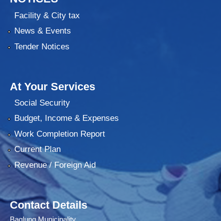
Facility & City tax
News & Events
Tender Notices
At Your Services
Social Security
Budget, Income & Expenses
Work Completion Report
Current Plan
Revenue / Foreign Aid
Contact Details
Baglung Municipality