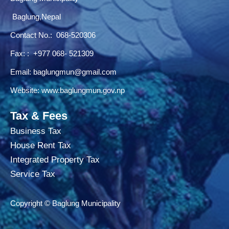
Baglung,Nepal
Contact No.:
068-520306
Fax: : +977 068- 521309
Email:
baglungmun@gmail.com
Website:
www.baglungmun.gov.np
Tax & Fees
Business Tax
House Rent Tax
Integrated Property Tax
Service Tax
Copyright © Baglung Municipality