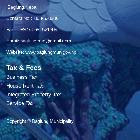
Baglung,Nepal
Contact No.:
068-520306
Fax: : +977 068- 521309
Email:
baglungmun@gmail.com
Website:
www.baglungmun.gov.np
Tax & Fees
Business Tax
House Rent Tax
Integrated Property Tax
Service Tax
Copyright © Baglung Municipality