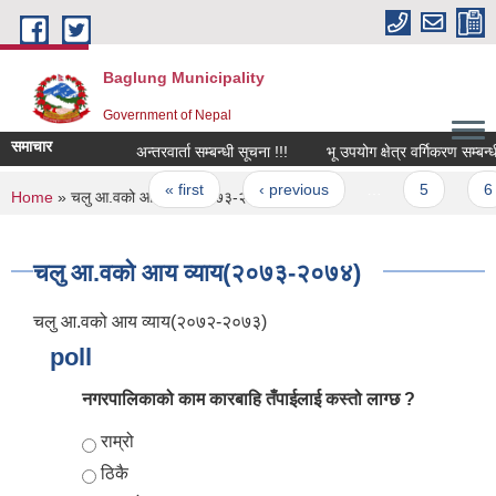
Skip to main content
Baglung Municipality
Government of Nepal
समाचार
अन्तरवार्ता सम्बन्धी सूचना !!!
भू उपयोग क्षेत्र वर्गिकरण सम्बन्धी 
Pages
« first
‹ previous
…
5
6
You are here
Home
» चलु आ.वको आय व्याय(२०७३-२०७४)
चलु आ.वको आय व्याय(२०७३-२०७४)
चलु आ.वको आय व्याय(२०७२-२०७३)
poll
नगरपालिकाको काम कारबाहि तँपाईलाई कस्तो लाग्छ ?
Choices
राम्रो
ठिकै