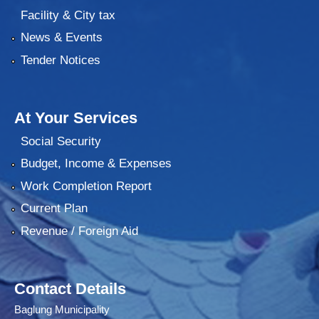
Facility & City tax
News & Events
Tender Notices
At Your Services
Social Security
Budget, Income & Expenses
Work Completion Report
Current Plan
Revenue / Foreign Aid
Contact Details
Baglung Municipality