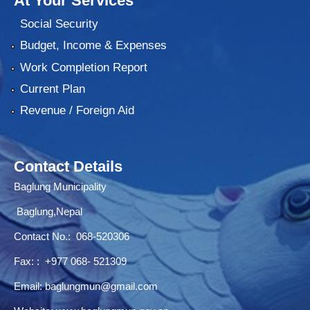
At Your Services
Social Security
Budget, Income & Expenses
Work Completion Report
Current Plan
Revenue / Foreign Aid
Contact Details
Baglung Municipality
Baglung,Nepal
Contact No.:
068-520306
Fax: : +977 068- 521309
Email:
baglungmun@gmail.com