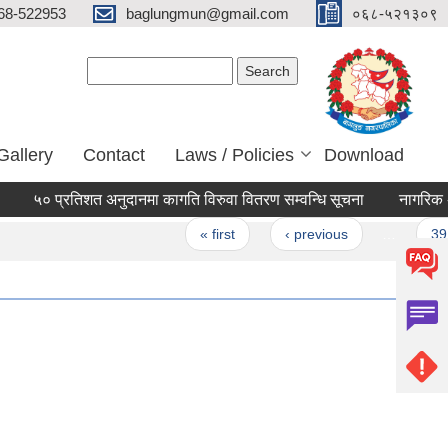
68-522953
baglungmun@gmail.com
०६८-५२१३०९
Search form
Search
Gallery
Contact
Laws / Policies
Download
० प्रतिशत अनुदानमा कागति विरुवा वितरण सम्वन्धि सूचना
नागरिक अभिमत 
Pages
« first
‹ previous
…
39