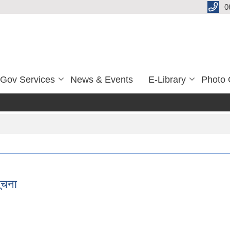
0
-Gov Services
News & Events
E-Library
Photo 
५
ूचना