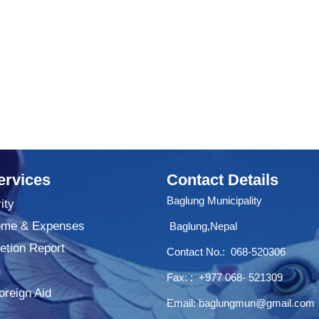
ervices
Contact Details
Baglung Municipality
ity
ome & Expenses
Baglung,Nepal
tion Report
Contact No.:
068-520306
n
Fax: : +977 068- 521309
oreign Aid
Email:
baglungmun@gmail.com