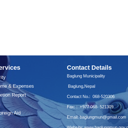
ervices
Contact Details
Baglung Municipality
ity
ome & Expenses
Baglung,Nepal
tion Report
Contact No.:
068-520306
n
Fax: : +977 068- 521309
oreign Aid
Email:
baglungmun@gmail.com
Website:
www.baglungmun.gov.