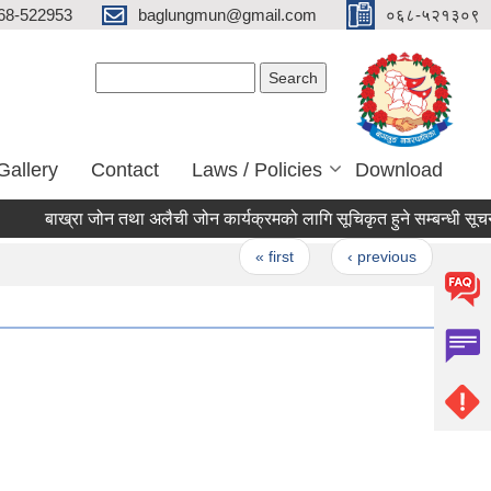
68-522953
baglungmun@gmail.com
०६८-५२१३०९
Search form
Search
Gallery
Contact
Laws / Policies
Download
बाख्रा जोन तथा अलैची जोन कार्यक्रमको लागि सूचिकृत हुने सम्बन्धी सूचना !!!
Pages
« first
‹ previous
…
4