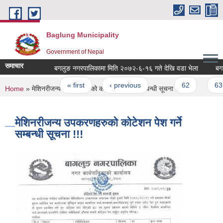
Skip to main content
Baglung Municipality
Government of Nepal
समाचार
बगलुङ नगरपालिकामा मिति २०७२-६-१६ गते देखि वडा भेला
बगलुङ 
Pages
« first
‹ previous
…
62
63
You are here
Home
» मेशिनरीजन्य उपकरणहरुको कोटेशन पेश गर्ने सम्बन्धी सूचना !!!
मेशिनरीजन्य उपकरणहरुको कोटेशन पेश गर्ने
सम्बन्धी सूचना !!!