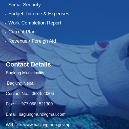
Social Security
Budget, Income & Expenses
Work Completion Report
Current Plan
Revenue / Foreign Aid
Contact Details
Baglung Municipality
Baglung,Nepal
Contact No.:
068-520306
Fax: : +977 068- 521309
Email:
baglungmun@gmail.com
Website:
www.baglungmun.gov.np