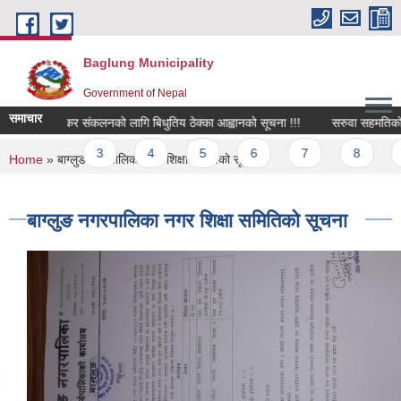
Skip to main content
Baglung Municipality
Government of Nepal
समाचार
न्न कार्यको कर संकलनको लागि बिधुतिय ठेक्का आह्वानको सूचना !!!
सरुवा सहमतिको लागि
ages
2
3
4
5
6
7
8
9
You are here
Home
» बाग्लुङ नगरपालिका नगर शिक्षा समितिको सूचना
बाग्लुङ नगरपालिका नगर शिक्षा समितिको सूचना