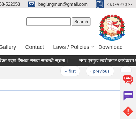
68-522953
baglungmun@gmail.com
०६८-५२१३०९
Search form
Search
Gallery
Contact
Laws / Policies
Download
पदमा शिक्षक सरुवा सम्बन्धी सूचना।
नगर प्रमुख स्वरोजगार कार्यक्रम मार्फत
ges
« first
‹ previous
1
2