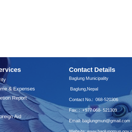
ervices
Contact Details
Baglung Municipality
ity
ome & Expenses
Baglung,Nepal
tion Report
Contact No.:
068-520306
n
Fax: : +977 068- 521309
oreign Aid
Email:
baglungmun@gmail.com
Website:
www.baglungmun.gov.