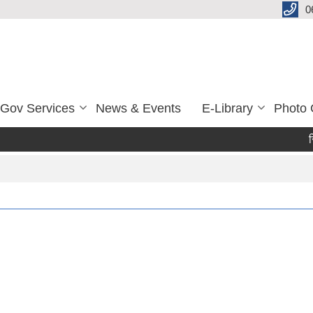
0
-Gov Services
News & Events
E-Library
Photo 
रिक्त 
Pa