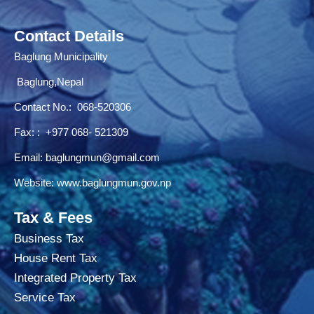
Contact Details
Baglung Municipality
Baglung,Nepal
Contact No.:
068-520306
Fax: : +977 068- 521309
Email:
baglungmun@gmail.com
Website:
www.baglungmun.gov.np
Tax & Fees
Business Tax
House Rent Tax
Integrated Property Tax
Service Tax