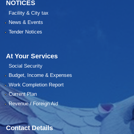
NOTICES
Facility & City tax
News & Events
Tender Notices
At Your Services
Social Security
Budget, Income & Expenses
Work Completion Report
Current Plan
Revenue / Foreign Aid
Contact Details