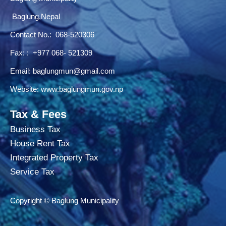
Baglung,Nepal
Contact No.:
068-520306
Fax: : +977 068- 521309
Email:
baglungmun@gmail.com
Website:
www.baglungmun.gov.np
Tax & Fees
Business Tax
House Rent Tax
Integrated Property Tax
Service Tax
Copyright © Baglung Municipality