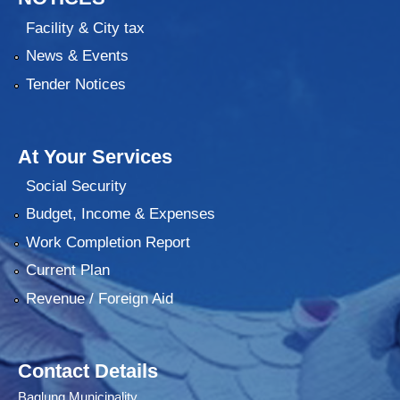
Facility & City tax
News & Events
Tender Notices
At Your Services
Social Security
Budget, Income & Expenses
Work Completion Report
Current Plan
Revenue / Foreign Aid
Contact Details
Baglung Municipality