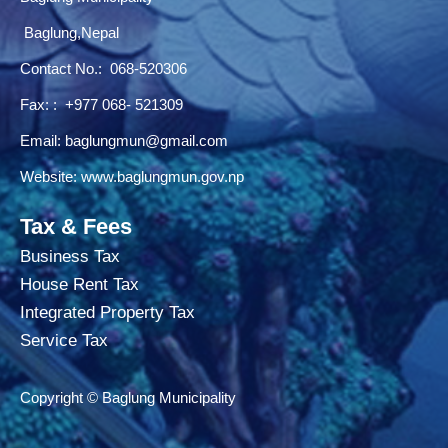
Baglung,Nepal
Contact No.:
068-520306
Fax: : +977 068- 521309
Email:
baglungmun@gmail.com
Website:
www.baglungmun.gov.np
Tax & Fees
Business Tax
House Rent Tax
Integrated Property Tax
Service Tax
Copyright © Baglung Municipality