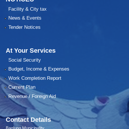
Facility & City tax
News & Events
Tender Notices
At Your Services
Social Security
Budget, Income & Expenses
Work Completion Report
Current Plan
Revenue / Foreign Aid
Contact Details
Baglung Municipality