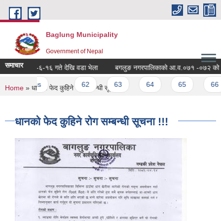
Skip to main content
Baglung Municipality
Government of Nepal
समाचार
िति २०७२-६-१६ गते देखि वडा भेला
बगलुङ नगरपालिकाको आ.व.०७१ -०७२ को वार्षिक
‹ previous
…
62
63
64
65
66
You are here
Home
» धानको फेद कुहिने रोग सम्बन्धी सूचना !!!
धानको फेद कुहिने रोग सम्बन्धी सूचना !!!