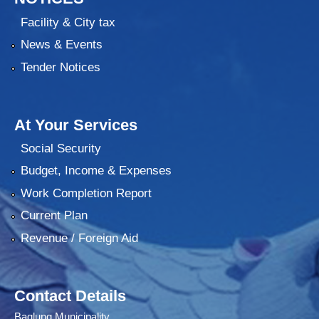
Facility & City tax
News & Events
Tender Notices
At Your Services
Social Security
Budget, Income & Expenses
Work Completion Report
Current Plan
Revenue / Foreign Aid
Contact Details
Baglung Municipality