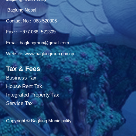
Baglung,Nepal
Contact No.:
068-520306
Fax: : +977 068- 521309
Email:
baglungmun@gmail.com
Website:
www.baglungmun.gov.np
Tax & Fees
Business Tax
House Rent Tax
Integrated Property Tax
Service Tax
Copyright © Baglung Municipality