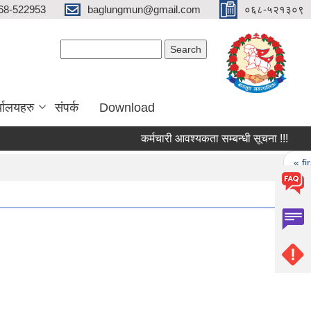
68-522953
baglungmun@gmail.com
०६८-५२१३०९
Search form
Search
्यालयहरु
संपर्क
Download
कर्मचारी आवश्यकता सम्बन्धी सूचना !!!
सुँगु
Pages
« first