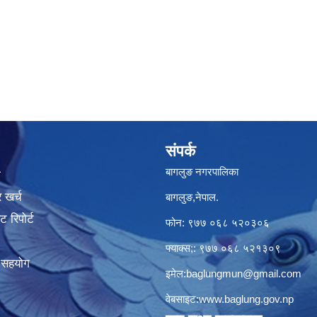
संपर्क
बागलुङ नगरपालिका
ा
 खर्च
बागलुङ,नेपाल.
 रिपोर्ट
फोन: ९७७ ०६८ ५२०३०६
फ्याक्स;: ९७७ ०६८ ५२१३०९
क सहयोग
इमेल:
baglungmun@gmail.com
वेबसाइट:
www.baglung.gov.np