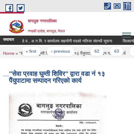
Skip to main content
बागलुङ नगरपालिका
गण्डकी प्रदेश, बागलुङ, नेपाल
समाचार
अ.हे.व., अ.न.मि. र कार्यालय सहयोगी पदको नतिजा संवन्धी सूचना
सिलवन्दी वो
Pages
« first
‹ previous
…
62
63
64
You are here
Home
» "सेवा प्रवाह घुम्ती शिविर" द्वारा वडा नं १३ पैंयुपाटामा सम्पादन गरिएको कार्य
"सेवा प्रवाह घुम्ती शिविर" द्वारा वडा नं १३
पैंयुपाटामा सम्पादन गरिएको कार्य