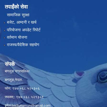
तपाईंको सेवा
सामाजिक सुरक्षा
बजेट, आम्दनी र खर्च
परियोजना अपडेट रिपोर्ट
वर्तमान योजना
राजस्व/वैदेशिक सहयोग
संपर्क
बागलुङ नगरपालिका
बागलुङ,नेपाल.
फोन: ९७७ ०६८ ५२०३०६
फ्याक्स;: ९७७ ०६८ ५२१३०९
इमेल:
baglungmun@gmail.com